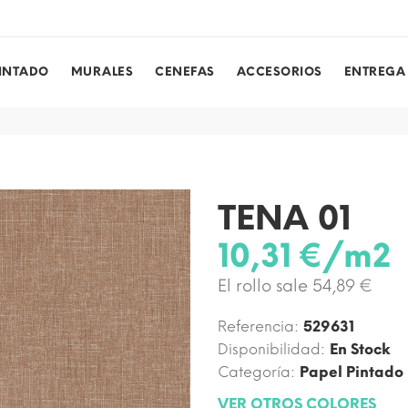
PINTADO
MURALES
CENEFAS
ACCESORIOS
ENTREGA
TENA 01
10,31 €/m2
El rollo sale 54,89 €
Referencia:
529631
Disponibilidad:
En Stock
Categoría:
Papel Pintado
VER OTROS COLORES