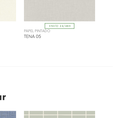
ENVÍO 24/48H
PAPEL PINTADO
PAPEL P
TENA 05
TENA 0
ar