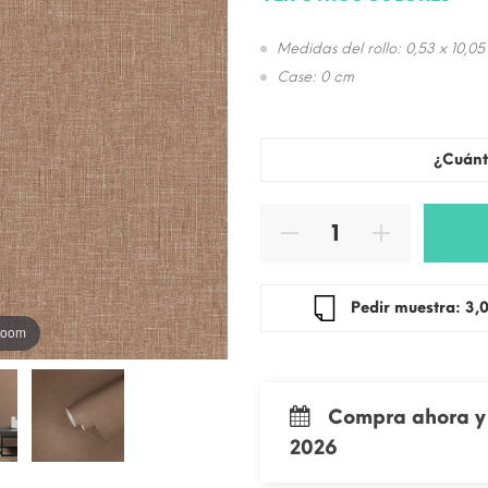
Medidas del rollo: 0,53 x 10,05
Case: 0 cm
¿Cuánt
Pedir mue
 zoom
Compra ahora y 
2026