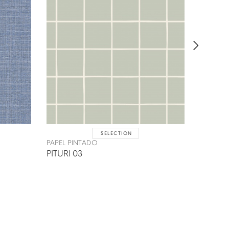
SELECTION
PAPEL P
PAPEL PINTADO
NANKIN
PITURI 03