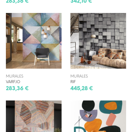
283,36 €
342,10 €
MURALES
MURALES
VARFJO
RIF
283,36 €
445,28 €