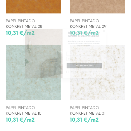
x
10€ de descuento por
PAPEL PINTADO
PAPEL PINTADO
unirte al club muraKe
KONKRET METAL 08
KONKRET METAL 09
10,31 €/m2
10,31 €/m2
Subscríbete a nuestra newsletter y recibe un
cupón de 10€ de descuento para tu primera
compra en muraKe.
He leído y acepto la política de privacidad
PAPEL PINTADO
PAPEL PINTADO
KONKRET METAL 10
KONKRET METAL 01
10,31 €/m2
10,31 €/m2