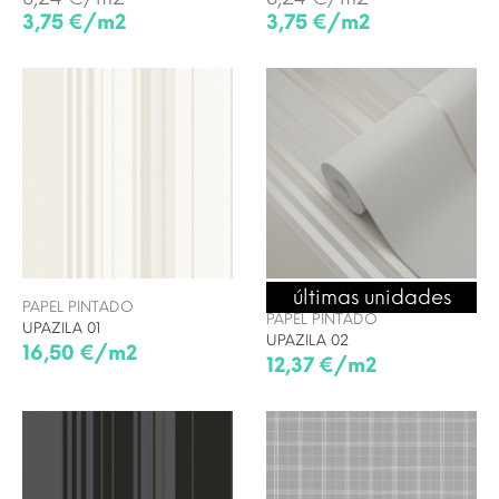
3,75 €/m2
3,75 €/m2
últimas unidades
ENVÍO 24/48H
PAPEL PINTADO
PAPEL PINTADO
UPAZILA 01
UPAZILA 02
16,50 €/m2
12,37 €/m2