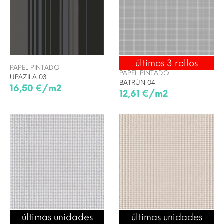
últimos 3 rollos
ENVÍO 24/48H
PAPEL PINTADO
PAPEL PINTADO
UPAZILA 03
BATRÚN 04
16,50 €/m2
12,61 €/m2
últimas unidades
últimas unidades
ENVÍO 24/48H
ENVÍO 24/48H