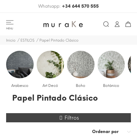
Whatsapp:
+34 644 570 555
MENU
Inicio
ESTILOS
Papel Pintado Clásico
Arabesco
Art Decó
Boho
Botánico
C
Papel Pintado Clásico
Filtros
Ordenar por