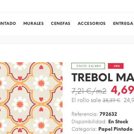
PINTADO
MURALES
CENEFAS
ACCESORIOS
ENTREGA
-35%
ENVÍO 24/48H
TREBOL MA
4,6
7,21 €/m2
El rollo sale
24,
38,39 €
Referencia:
792632
Disponibilidad:
En Stock
Categoría:
Papel Pintado