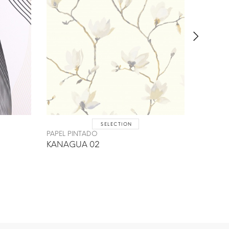
SELECTION
PAPEL PINTADO
PAPEL P
KANAGUA 02
BERSEL