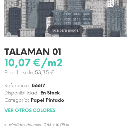
Toca para ampliar
TALAMAN 01
10,07 €/m2
El rollo sale 53,35 €
Referencia:
56617
Disponibilidad:
En Stock
Categoría:
Papel Pintado
VER OTROS COLORES
Medidas del rollo: 0,53 x 10,05 m