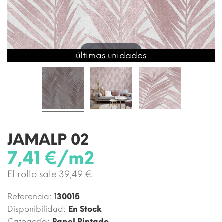
Toca para ampliar
últimas unidades
JAMALP 02
7,41 €/m2
El rollo sale 39,49 €
Referencia:
130015
Disponibilidad:
En Stock
Categoría:
Papel Pintado