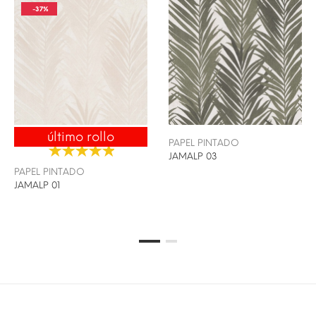
-37%
último rollo
ENVÍO 24/48H
PAPEL PINTADO
JAMALP 03
PAPEL PINTADO
JAMALP 01