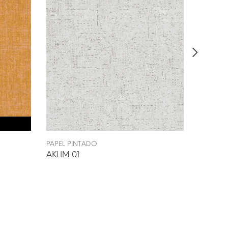
PAPEL PINTADO
PAPEL P
AKLIM 01
MURA 