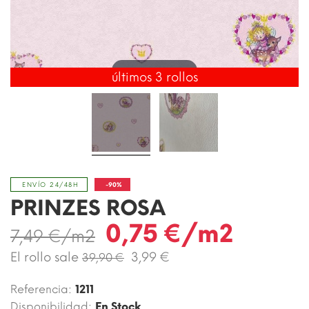
Toca para ampliar
últimos 3 rollos
-90%
ENVÍO 24/48H
PRINZES ROSA
0,75 €/m2
7,49 €/m2
El rollo sale
3,99 €
39,90 €
Referencia:
1211
Disponibilidad:
En Stock