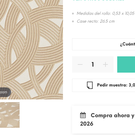
Medidas del rollo: 0,53 x 10,05
Case recto: 26.5 cm
¿Cuánt
Pedir mue
 zoom
Compra ahora y 
2026