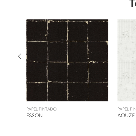
T
PAPEL PINTADO
PAPEL P
ESSON
AOUZE 