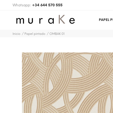
Whatsapp:
+34 644 570 555
PAPEL 
Inicio
Papel pintado
OMBAK 01