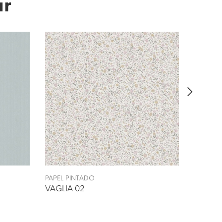
ar
PAPEL PINTADO
PAPEL P
VAGLIA 02
MIOVA