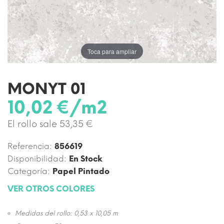
Toca para ampliar
MONYT 01
10,02 €/m2
El rollo sale 53,35 €
Referencia:
856619
Disponibilidad:
En Stock
Categoría:
Papel Pintado
VER OTROS COLORES
Medidas del rollo: 0,53 x 10,05 m