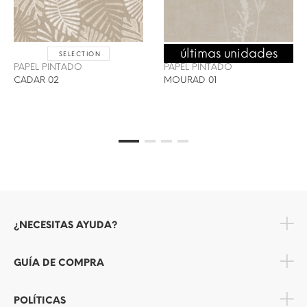
últimas unidades
SELECTION
ENVÍO 24/48H
PAPEL PINTADO
PAPEL PINTADO
CADAR 02
MOURAD 01
¿NECESITAS AYUDA?
GUÍA DE COMPRA
POLÍTICAS