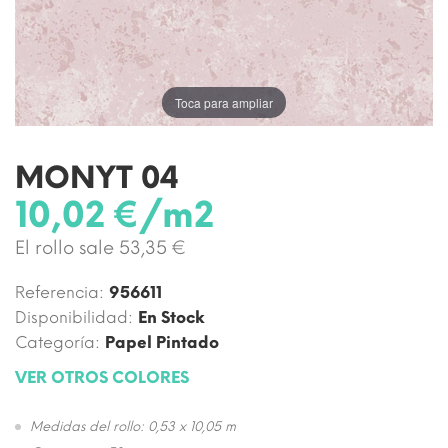
Toca para ampliar
MONYT 04
10,02 €/m2
El rollo sale 53,35 €
Referencia:
956611
Disponibilidad:
En Stock
Categoría:
Papel Pintado
VER OTROS COLORES
Medidas del rollo: 0,53 x 10,05 m