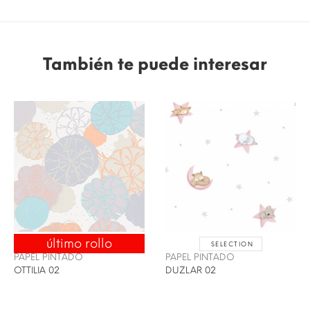
También te puede interesar
último rollo
SELECTION
ENVÍO 24/48H
PAPEL PINTADO
PAPEL PINTADO
OTTILIA 02
DUZLAR 02