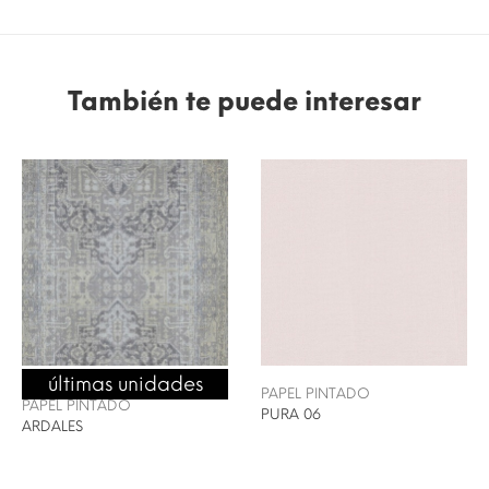
También te puede interesar
últimas unidades
ENVÍO 24/48H
PAPEL PINTADO
PAPEL PINTADO
PURA 06
ARDALES