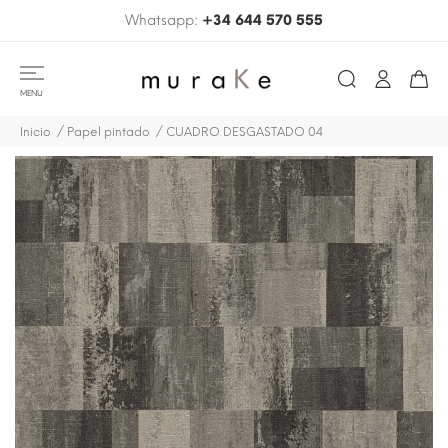
Whatsapp:
+34 644 570 555
MENU
Inicio
Papel pintado
CUADRO DESGASTADO 04