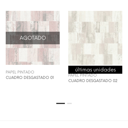
AGOTADO
últimas unidades
ENVÍO 24/48H
PAPEL PINTADO
PAPEL PINTADO
CUADRO DESGASTADO 01
CUADRO DESGASTADO 02