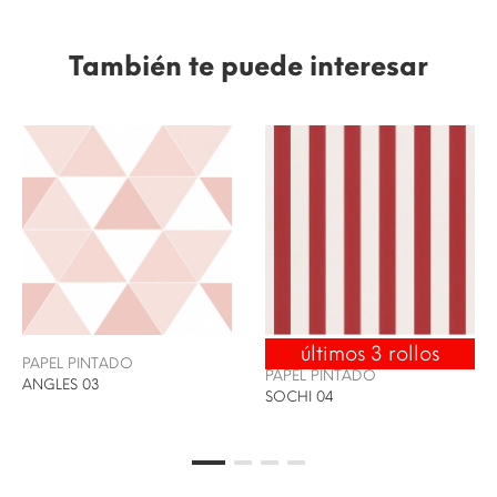
También te puede interesar
últimos 3 rollos
ENVÍO 24/48H
PAPEL PINTADO
PAPEL PINTADO
ANGLES 03
SOCHI 04