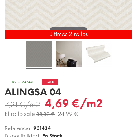
Toca para ampliar
últimos 2 rollos
-35%
ENVÍO 24/48H
ALINGSA 04
4,69 €/m2
7,21 €/m2
El rollo sale
24,99 €
38,39 €
Referencia:
931434
Disponibilidad:
En Stock