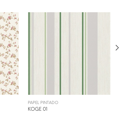
PAPEL PINTADO
PAPEL P
KOGE 01
LARDAL