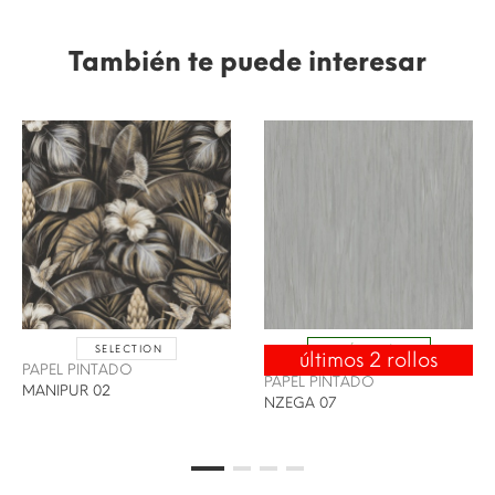
También te puede interesar
SELECTION
ENVÍO 24/48H
últimos 2 rollos
SELECTION
PAPEL PINTADO
PAPEL PINTADO
MANIPUR 02
NZEGA 07