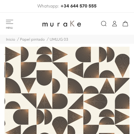
Whatsapp:
+34 644 570 555
MENU
Inicio
Papel pintado
UMLUG 03