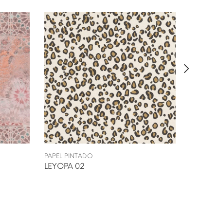
PAPEL PINTADO
PAPEL P
LEYOPA 02
LAMAD