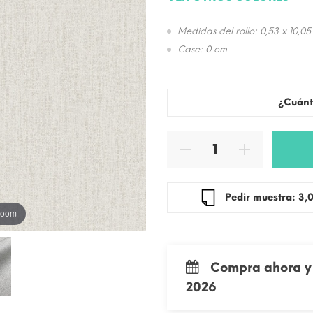
Medidas del rollo: 0,53 x 10,05
Case: 0 cm
¿Cuánt
Pedir mue
 zoom
Compra ahora y 
2026