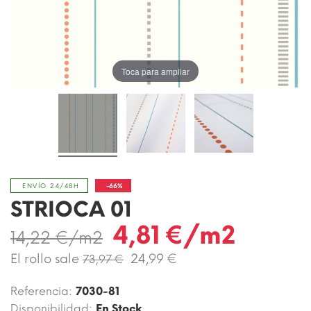
Toca para ampliar
-66%
ENVÍO 24/48H
STRIOCA 01
4,81 €/m2
14,22 €/m2
El rollo sale
24,99 €
73,97 €
Referencia:
7030-81
Disponibilidad:
En Stock