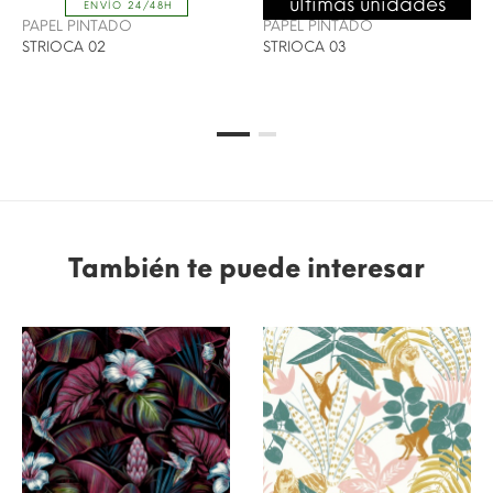
últimas unidades
ENVÍO 24/48H
ENVÍO 24/48H
PAPEL PINTADO
PAPEL PINTADO
STRIOCA 02
STRIOCA 03
También te puede interesar