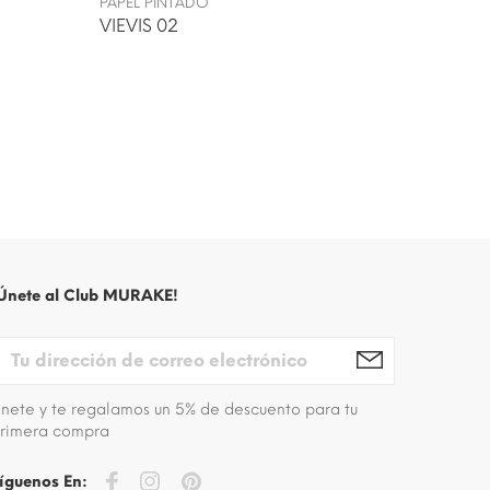
PAPEL PINTADO
PAPEL P
VIEVIS 02
JAMALP
Únete al Club MURAKE!
nete y te regalamos un 5% de descuento para tu
rimera compra
íguenos En: