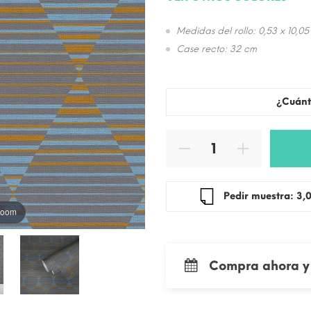
Medidas del rollo: 0,53 x 10,05
Case recto: 32 cm
¿Cuánt
Pedir mue
 zoom
Compra ahora y 