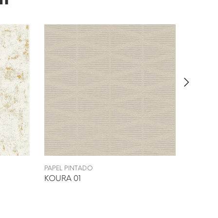
PAPEL PINTADO
PAPEL P
KOURA 01
SKIVE 