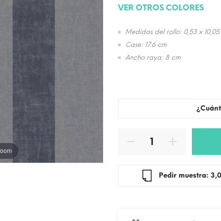
VER OTROS COLORES
Medidas del rollo: 0,53 x 10,05
Case: 17.6 cm
Ancho raya: 8 cm
¿Cuánt
 zoom
Pedir mue