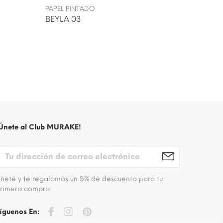
PAPEL PINTADO
PAPEL P
BEYLA 03
LINDSA
Únete al Club MURAKE!
nete y te regalamos un 5% de descuento para tu
rimera compra
íguenos En: