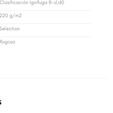
Clasificación Ignífuga B-s1,d0
220 g/m2
Selection
Rugosa
s