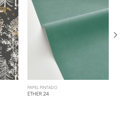
PAPEL PINTADO
PAPEL P
ETHER 24
DUBNO