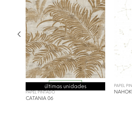
ENVÍO 24/48H
últimas unidades
PAPEL P
SELECTION
NAHOK
PAPEL PINTADO
CATANIA 06