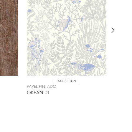
SELECTION
PAPEL P
PAPEL PINTADO
GUIREC
OKEAN 01