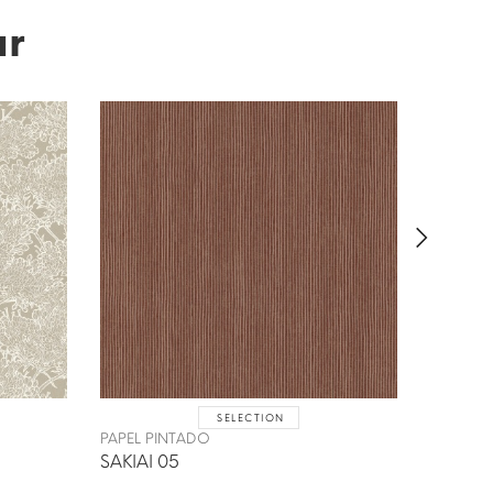
ar
SELECTION
PAPEL P
PAPEL PINTADO
DAINTR
SAKIAI 05