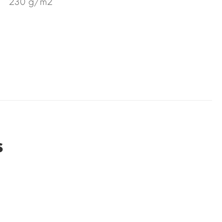
230 g/m2
s