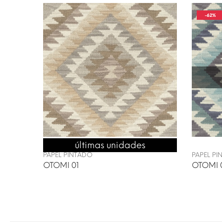
-62%
últimas unidades
ENVÍO 24/48H
PAPEL PINTADO
PAPEL P
OTOMI 01
OTOMI 