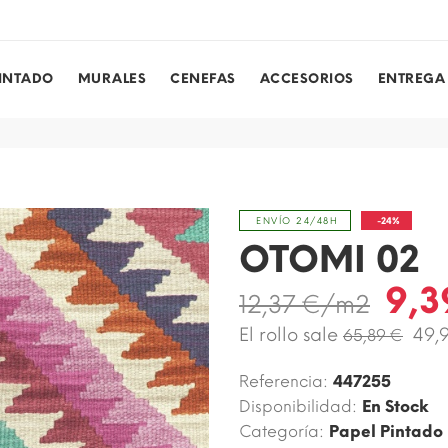
PINTADO
MURALES
CENEFAS
ACCESORIOS
ENTREGA
-24%
ENVÍO 24/48H
OTOMI 02
9,3
12,37 €/m2
El rollo sale
49,
65,89 €
Referencia:
447255
Disponibilidad:
En Stock
Categoría:
Papel Pintado