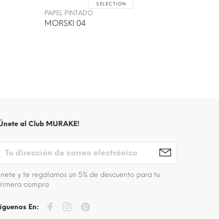
SELECTION
PAPEL P
PAPEL PINTADO
OCOTIL
MORSKI 04
Únete al Club MURAKE!
nete y te regalamos un 5% de descuento para tu
rimera compra
íguenos En: