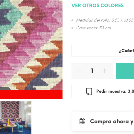
VER OTROS COLORES
Medidas del rollo: 0,53 x 10,05
Case recto: 53 cm
¿Cuánt
 zoom
Pedir mue
Compra ahora y 