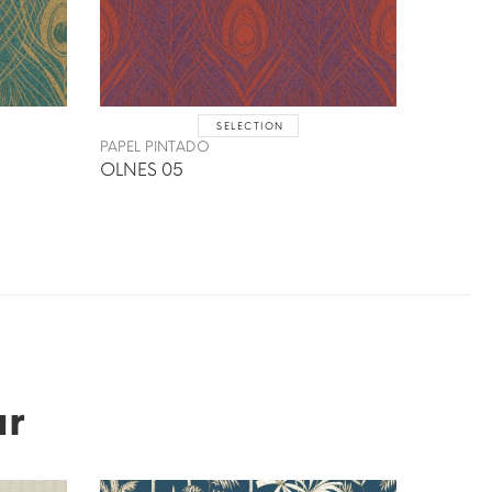
SELECTION
PAPEL PINTADO
PAPEL P
OLNES 05
OLNES 
ar