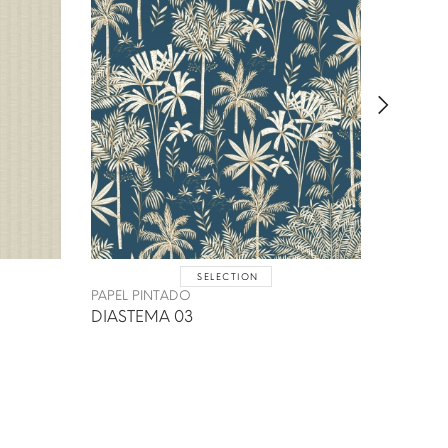
SELECTION
PAPEL PINTADO
PAPEL P
DIASTEMA 03
YONAK