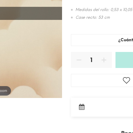
Medidas del rollo: 0,53 x 10,05
Case recto: 53 cm
¿Cuánt
 zoom