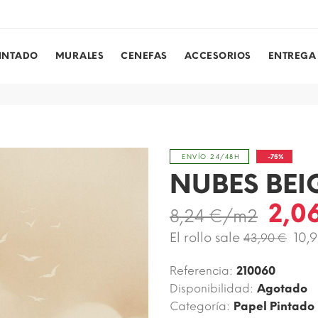
PINTADO
MURALES
CENEFAS
ACCESORIOS
ENTREGA
-75%
ENVÍO 24/48H
NUBES BEI
2,0
8,24 €/m2
El rollo sale
10,
43,90 €
Referencia:
210060
Disponibilidad:
Agotado
Categoría:
Papel Pintado