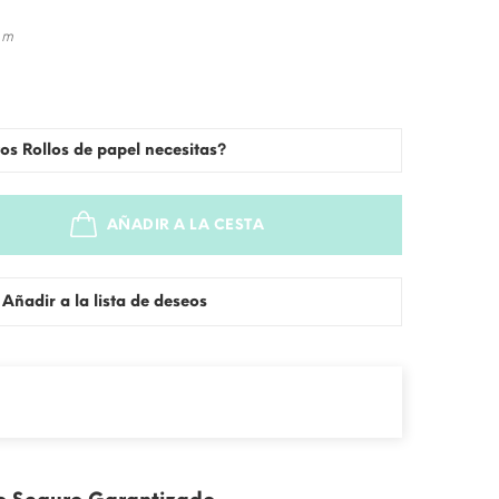
 m
os Rollos de papel necesitas?
AÑADIR A LA CESTA
SOLD OUT
Añadir a la lista de deseos