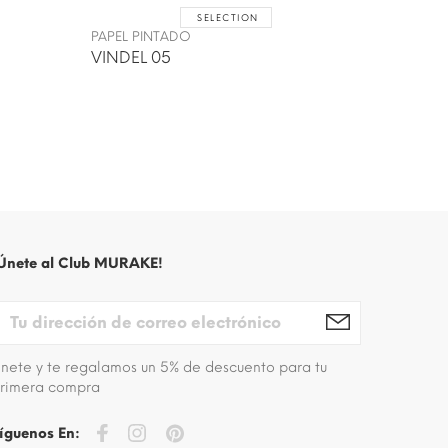
SELECTION
PAPEL P
PAPEL PINTADO
ROMUS
VINDEL 05
Únete al Club MURAKE!
nete y te regalamos un 5% de descuento para tu
rimera compra
íguenos En: