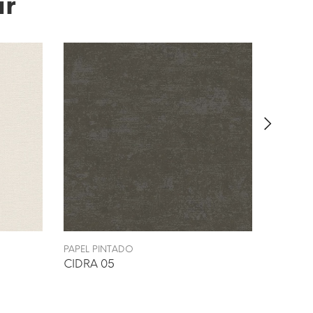
ar
PAPEL PINTADO
PAPEL P
CIDRA 05
GALETS