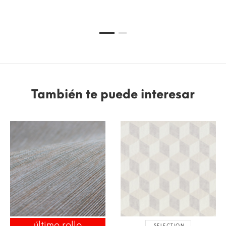
También te puede interesar
último rollo
SELECTION
ENVÍO 24/48H