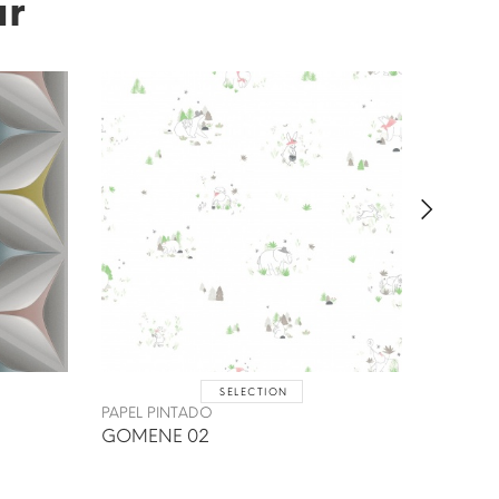
ar
SELECTION
PAPEL P
PAPEL PINTADO
UBUD 
GOMENE 02