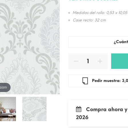
Medidas del rollo: 0,53 x 10,05
Case recto: 32 cm
¿Cuánt
Pedir mue
 zoom
Compra ahora y 
2026