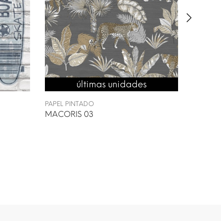
últimas unidades
PAPEL PINTADO
MACORIS 03
PAPEL P
TURDH