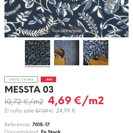
Toca para ampliar
-56%
ENVÍO 24/48H
MESSTA 03
4,69 €/m2
10,72 €/m2
El rollo sale
24,99 €
57,09 €
Referencia:
7015-17
Disponibilidad:
En Stock