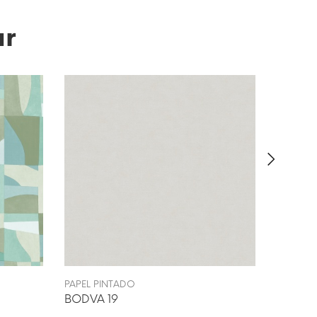
ar
PAPEL PINTADO
PAPEL P
BODVA 19
MEKELE