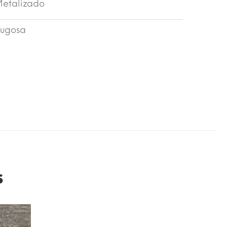
etalizado
ugosa
s