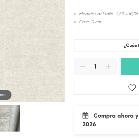
Medidas del rollo: 0,53 x 10,05
Case: 0 cm
¿Cuánt
 zoom
Compra ahora y 
2026