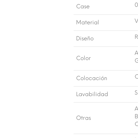
0
Case
V
Material
R
Diseño
A
Color
G
C
Colocación
S
Lavabilidad
A
B
Otras
C