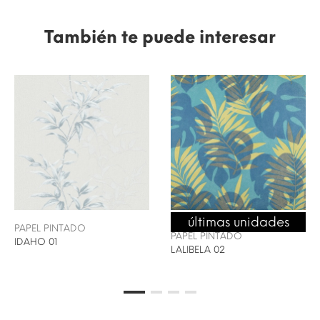
También te puede interesar
últimas unidades
ENVÍO 24/48H
PAPEL PINTADO
PAPEL PINTADO
IDAHO 01
LALIBELA 02