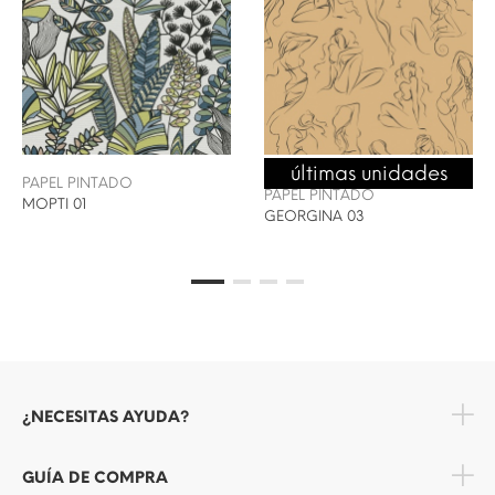
últimas unidades
ENVÍO 24/48H
PAPEL PINTADO
PAPEL PINTADO
MOPTI 01
GEORGINA 03
¿NECESITAS AYUDA?
GUÍA DE COMPRA