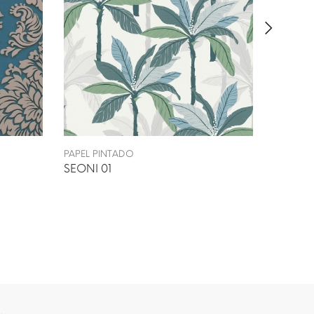
PAPEL PINTADO
PAPEL P
SEONI 01
BAIKO