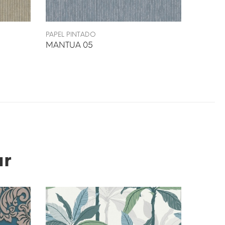
PAPEL PINTADO
PAPEL P
MANTUA 05
MANTU
ar