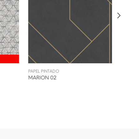
PAPEL PINTADO
PAPEL P
MARION 02
ASCUL