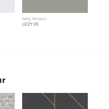
PAPEL PINTADO
PAPEL P
LIZZY 05
LIZZY 
ar