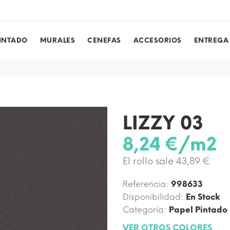
PINTADO
MURALES
CENEFAS
ACCESORIOS
ENTREGA
LIZZY 03
8,24 €/m2
El rollo sale 43,89 €
Referencia:
998633
Disponibilidad:
En Stock
Categoría:
Papel Pintado
VER OTROS COLORES