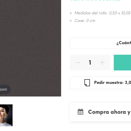
Medidas del rollo: 0,53 x 10,05
Case: 0 cm
¿Cuánt
Pedir mue
 zoom
Compra ahora y 