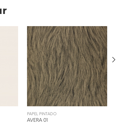
ar
PAPEL PINTADO
PAPEL P
AVERA 01
PEFKA 0