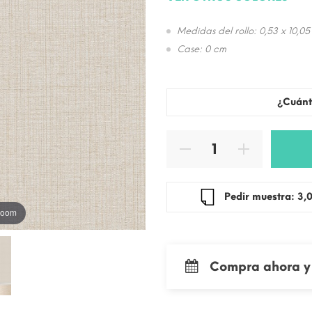
Medidas del rollo: 0,53 x 10,05
Case: 0 cm
¿Cuánt
Pedir mue
 zoom
Compra ahora y 