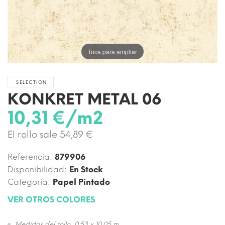
Toca para ampliar
SELECTION
KONKRET METAL 06
10,31 €/m2
El rollo sale 54,89 €
Referencia:
879906
Disponibilidad:
En Stock
Categoría:
Papel Pintado
VER OTROS COLORES
Medidas del rollo: 0,53 x 10,05 m