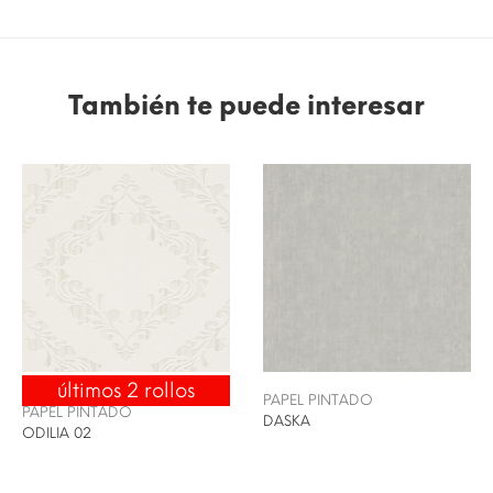
También te puede interesar
últimos 2 rollos
ENVÍO 24/48H
PAPEL PINTADO
PAPEL PINTADO
DASKA
ODILIA 02