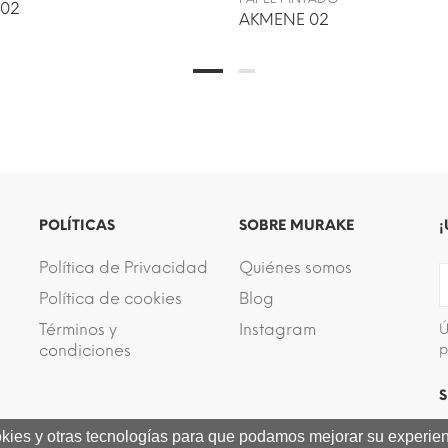
 02
AKMENE 02
POLÍTICAS
SOBRE MURAKE
¡
Política de Privacidad
Quiénes somos
Política de cookies
Blog
Términos y
Instagram
Ú
condiciones
p
S
ookies y otras tecnologías para que podamos mejorar su experienc