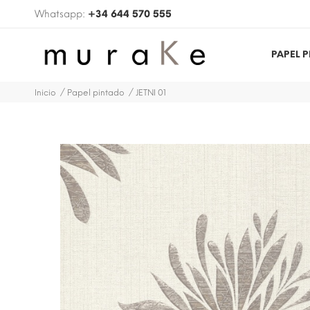
Whatsapp:
+34 644 570 555
PAPEL 
Inicio
Papel pintado
JETNI 01