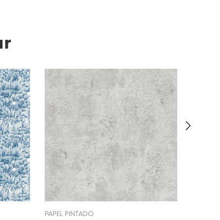
ar
PAPEL PINTADO
PAPEL P