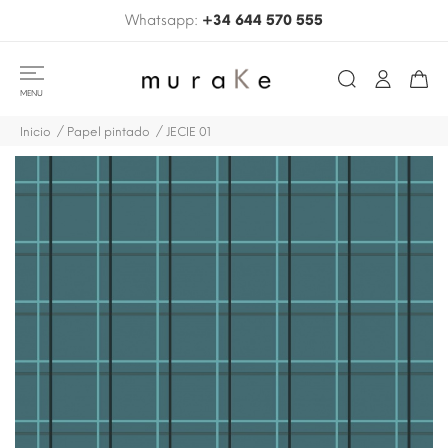
Whatsapp:
+34 644 570 555
MENU
Inicio
Papel pintado
JECIE 01