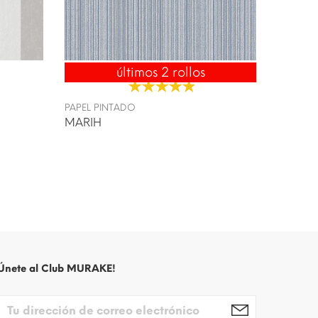
últimos 2 rollos
ENVÍO 24/48H
PAPEL P
MESEN
PAPEL PINTADO
MARIH
Únete al Club MURAKE!