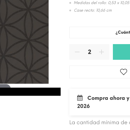
Medidas del rollo: 0,53 x 10,05
Case recto: 10,66 cm
¿Cuánt
 zoom
Compra ahora y 
2026
La cantidad mínima de 