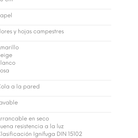
apel
lores y hojas campestres
marillo
eige
lanco
osa
ola a la pared
avable
rrancable en seco
uena resistencia a la luz
lasificación Ignífuga DIN 15102