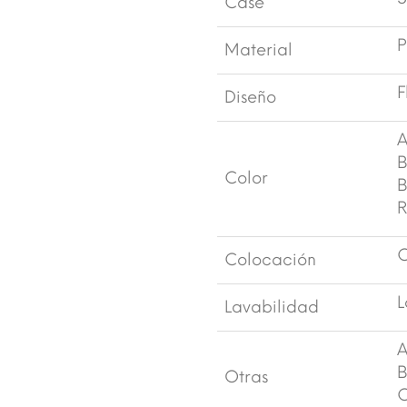
Case
P
Material
F
Diseño
A
B
Color
B
R
C
Colocación
L
Lavabilidad
A
B
Otras
C