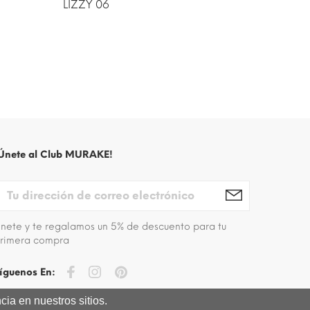
LIZZY 06
MORGA
Únete al Club MURAKE!
nete y te regalamos un 5% de descuento para tu
rimera compra
íguenos En:
ia en nuestros sitios.