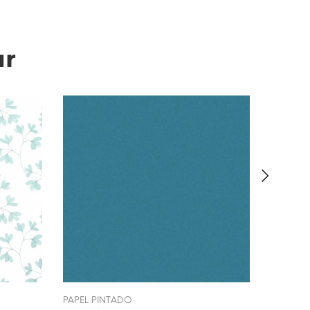
ar
PAPEL PINTADO
PAPEL P